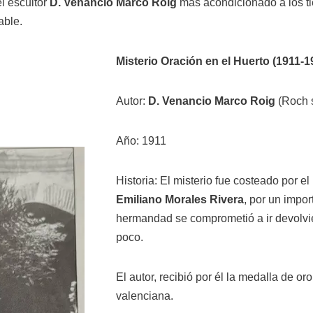
el escultor
D. Venancio Marco Roig
más acondicionado a los ti
able.
Misterio Oración en el Huerto (1911-1
Autor:
D.
Venancio Marco Roig
(Roch s
Año: 1911
Historia: El misterio fue costeado por 
Emiliano Morales Rivera
, por un impor
hermandad se comprometió a ir devolvi
poco.
El autor, recibió por él la medalla de or
valenciana.