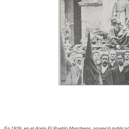
En 1926, en el diario
El Pueblo Manchego
, apareció publica