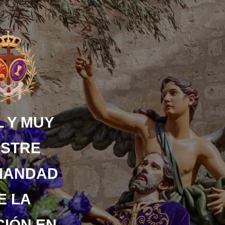
 Y MUY
USTRE
MANDAD
E LA
IÓN EN