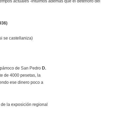
empos actuales -intuimos además que el deterioro del
936)
i se castellaniza)
el párroco de San Pedro
D.
te de 4000 pesetas, la
endo ese dinero poco a
o de la exposición regional