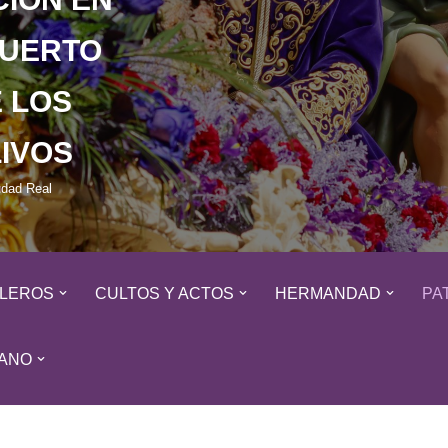
HUERTO
 LOS
IVOS
udad Real
ALEROS
CULTOS Y ACTOS
HERMANDAD
PA
ANO