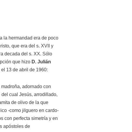
n a la hermandad era de poco
risto, que era del s. XVII y
ra decada del s. XX. Sólo
ipción que hizo
D. Julián
 el 13 de abril de 1960:
de madroña, adornado con
 del cual Jesús, arrodillado,
amita de olivo de la que
ico -como jilguero en cardo-
os con perfecta simetría y en
os apóstoles de