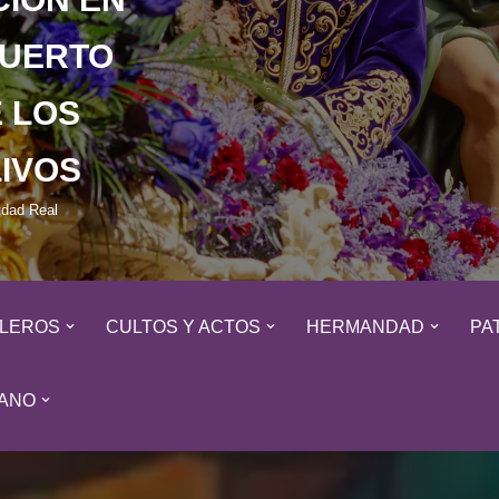
HUERTO
 LOS
IVOS
udad Real
ALEROS
CULTOS Y ACTOS
HERMANDAD
PA
ANO