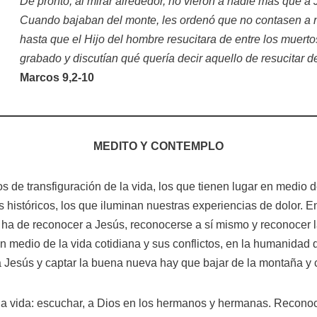
De pronto, al mirar alrededor, no vieron a nadie más que a J
Cuando bajaban del monte, les ordenó que no contasen a n
hasta que el Hijo del hombre resucitara de entre los muerto
grabado y discutían qué quería decir aquello de resucitar 
Marcos 9,2-10
MEDITO Y CONTEMPLO
e transfiguración de la vida, los que tienen lugar en medio de
históricos, los que iluminan nuestras experiencias de dolor. E
o ha de reconocer a Jesús, reconocerse a sí mismo y reconocer la
En medio de la vida cotidiana y sus conflictos, en la humanidad 
a Jesús y captar la buena nueva hay que bajar de la montaña y 
 la vida: escuchar, a Dios en los hermanos y hermanas. Recono