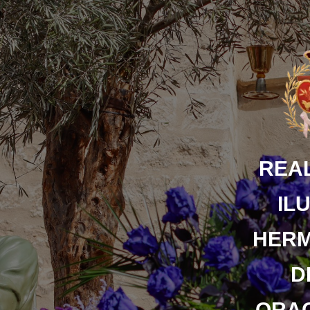
Saltar
al
contenido
REAL
IL
HER
D
ORAC