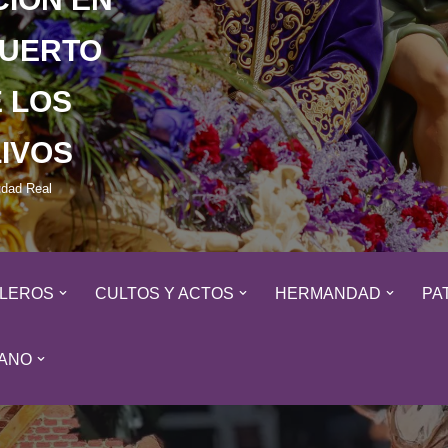
HUERTO
 LOS
IVOS
udad Real
ALEROS
CULTOS Y ACTOS
HERMANDAD
PA
ANO