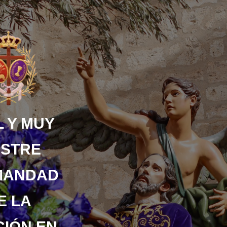
 Y MUY
USTRE
MANDAD
E LA
IÓN EN