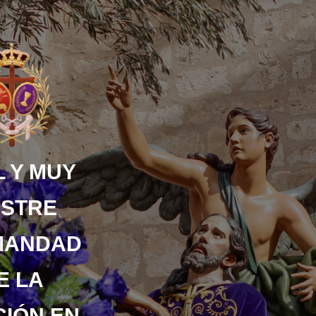
 Y MUY
USTRE
MANDAD
E LA
IÓN EN