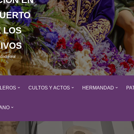
HUERTO
 LOS
IVOS
udad Real
ALEROS
CULTOS Y ACTOS
HERMANDAD
PA
ANO