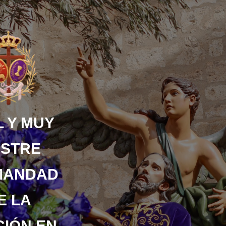
 Y MUY
USTRE
MANDAD
E LA
IÓN EN